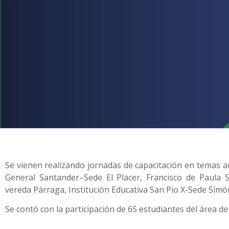
Se vienen realizando jornadas de capacitación en temas am
General Santander–Sede El Placer, Francisco de Paula 
vereda Párraga, Institución Educativa San Pio X-Sede Simó
Se contó con la participación de 65 estudiantes del área d