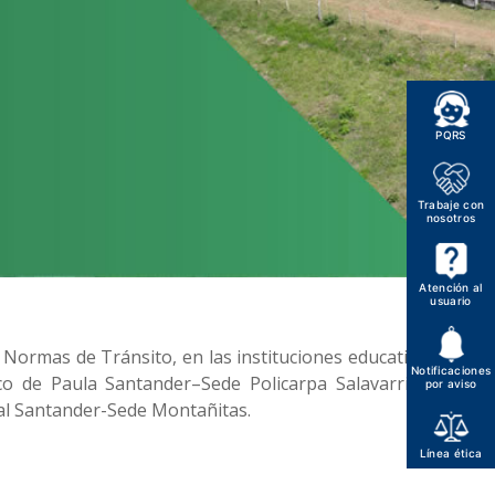
PQRS
Trabaje con
nosotros
Atención al
usuario
 Normas de Tránsito, en las instituciones educativas
Notificaciones
co de Paula Santander–Sede Policarpa Salavarrieta
por aviso
ral Santander-Sede Montañitas.
Línea ética