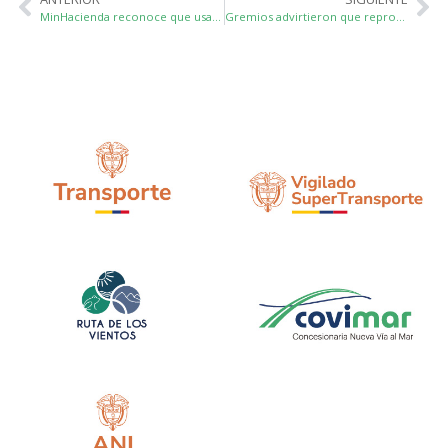
MinHacienda reconoce que usar plata de megavías para otros proyectos requiere acuerdos con contratistas
Gremios advirtieron que reprogramar vigencias futuras pone en riesgo a las 4G y 5G